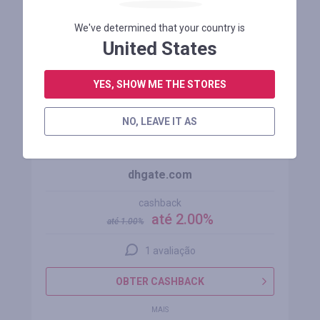
We've determined that your country is
United States
oferta
+100%
YES, SHOW ME THE STORES
NO, LEAVE IT AS
dhgate.com
cashback
até 2.00%
até
1.00
%
1 avaliação
OBTER CASHBACK
MAIS