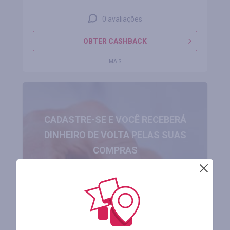
0 avaliações
OBTER CASHBACK
MAIS
CADASTRE-SE E VOCÊ RECEBERÁ
DINHEIRO DE VOLTA PELAS SUAS
COMPRAS
Obtenha um lucro
de até 50%
CADASTRAR-SE