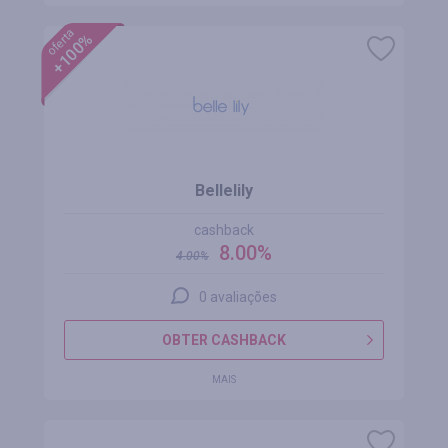
oferta
+100%
Bellelily
cashback
8.00%
4.00
%
0 avaliações
OBTER CASHBACK
MAIS