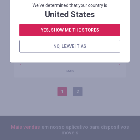
We've determined that your country is
dhgate.com
United States
cashback
YES, SHOW ME THE STORES
até 2.00%
até
1.00
%
1 avaliação
NO, LEAVE IT AS
OBTER CASHBACK
MAIS
1
2
Mais vendas
em nosso aplicativo para dispositivos
móveis