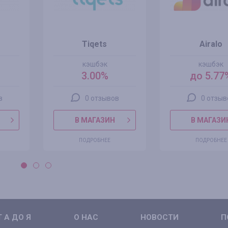
Tiqets
Airalo
кэшбэк
кэшбэк
3.00%
до 5.77
в
0 отзывов
0 отзыв
В МАГАЗИН
В МАГАЗИ
ПОДРОБНЕЕ
ПОДРОБНЕЕ
 А ДО Я
О НАС
НОВОСТИ
П