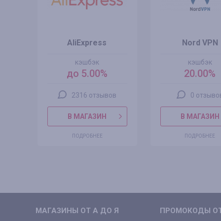
AliExpress
Nord VPN
кэшбэк
кэшбэк
ZT
до 5.00%
20.00%
2316 отзывов
0 отзыво
В МАГАЗИН
В МАГАЗИН
ПОДРОБНЕЕ
ПОДРОБНЕЕ
МАГАЗИНЫ ОТ А ДО Я
ПРОМОКОДЫ ОТ