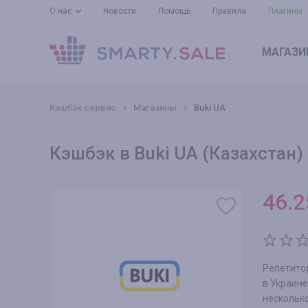
О нас
Новости
Помощь
Правила
Плагины
МАГАЗИ
Кэшбэк сервис
Магазины
Buki UA
Кэшбэк в Buki UA (Казахстан)
46.2
Репетито
в Украине
нескольк