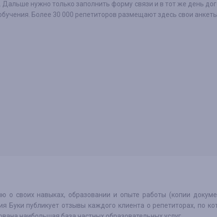
 Дальше нужно только заполнить форму связи и в тот же день до
обучения. Более 30 000 репетиторов размещают здесь свои анкеты
 о своих навыках, образовании и опыте работы (копии докуме
ния Буки публикует отзывы каждого клиента о репетиторах, по к
ована наибольшая база частных образовательных услуг.