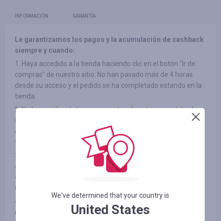
INFORMACIÓN
GARANTÍA
Le garantizamos los pagos y la acumulación de cashback
siempre y cuando:
1. Haya accedido a la tienda haciendo clic en el botón "Ir de
compras" de nuestro sitio. No han pasado más de 4 horas
desde su acceso y el pedido se ha completado estando en la
tienda.
2. No haya utilizado banners en otras fuentes, accedido al
sitio a través de listas de correo de terceros ni ha utilizado
códigos promocionales de terceros a la hora de acceder a la
tienda.
3. El elemento que ha elegido participe en el cashback (en
algunas tiendas, los productos pueden estar divididos por
categorías, consulte la pestaña "INFORMACIÓN/TÉRMINOS Y
CONDICIONES")
We've determined that your country is
4. No haya rechazado el producto adquirido por ningún
United States
motivo después del pago.