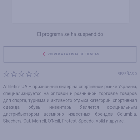
El programa se ha suspendido
VOLVER A LA LISTA DE TIENDAS
RESEÑAS 0
Athletics UA – признанный лидер на спортивном рынке Украины,
специализируется на оптовой и розничной торговле товаров
для спорта, туризма и активного отдыха категорий: спортивная
одежда, обувь, инвентарь. Является официальным
дистрибьютором всемирно известных брендов Columbia,
Skechers, Cat, Merrell, O'Neill, Protest, Speedo, Volkl и другие.