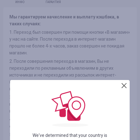
ИНФО
ГАРАНТИЯ
Мы гарантируем начисление и выплату кэшбэка, в
таких случаях:
1. Переход был совершен при помощи кнопки «В магазин»
у нас на сайте. После перехода в интернет-магазин
прошло не более 4-х часов, заказ совершен не покидая
магазин.
2. После совершения перехода в магазин, Вы не
переходили по рекламным объявлениям в других
источниках и не переходили из рассылок интернет-
магазинов на сайт, так же не использовали сторонние
промокоды
3. Выбранный Вами товар участвует в кэшбэке (в
некоторых интернет-магазинах есть разделение на
категории, смотрите вкладку «ИНФОРМАЦИЯ/УСЛОВИЯ» )
4. После оплаты товара Вами в интернет-магазине, Вы не
отказались от товара по каким либо причинам
5. Вы не используете или отключили специальные
We've determined that your country is