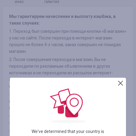
ИНФО
ГАРАНТИЯ
Мы гарантируем начисление и выплату кэшбэка, в
таких случаях:
1. Переход был совершен при помощи кнопки «В магазин»
у нас на сайте. После перехода в интернет-магазин
прошло не более 4-х часов, заказ совершен не покидая
магазин.
2. После совершения перехода в магазин, Вы не
переходили по рекламным объявлениям в других
источниках и не переходили из рассылок интернет-
магазинов на сайт, так же не использовали сторонние
промокоды
3. Выбранный Вами товар участвует в кэшбэке (в
некоторых интернет-магазинах есть разделение на
категории, смотрите вкладку «ИНФОРМАЦИЯ/УСЛОВИЯ» )
4. После оплаты товара Вами в интернет-магазине, Вы не
отказались от товара по каким либо причинам
5. Вы не используете или отключили специальные
We've determined that your country is