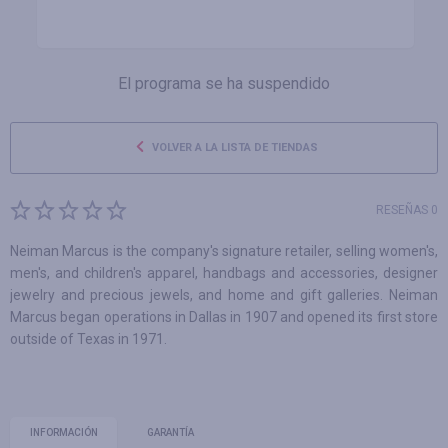
El programa se ha suspendido
VOLVER A LA LISTA DE TIENDAS
RESEÑAS 0
Neiman Marcus is the company's signature retailer, selling women's,
men's, and children's apparel, handbags and accessories, designer
jewelry and precious jewels, and home and gift galleries. Neiman
Marcus began operations in Dallas in 1907 and opened its first store
outside of Texas in 1971.
INFORMACIÓN
GARANTÍA