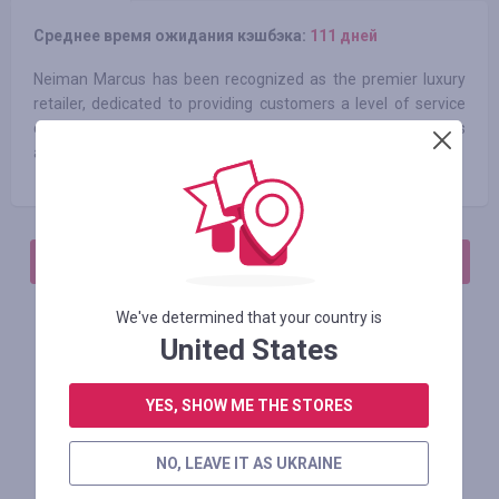
Среднее время ожидания кэшбэка:
111 дней
Neiman Marcus has been recognized as the premier luxury
retailer, dedicated to providing customers a level of service
commensurate with its renowned assortment of fine goods
and fashion expertise.
АВТОРИЗИРУЙТЕСЬ, ЧТОБЫ ОСТАВИТЬ ОТЗЫВ
We've determined that your country is
United States
Похожие магазины
YES, SHOW ME THE STORES
NO, LEAVE IT AS UKRAINE