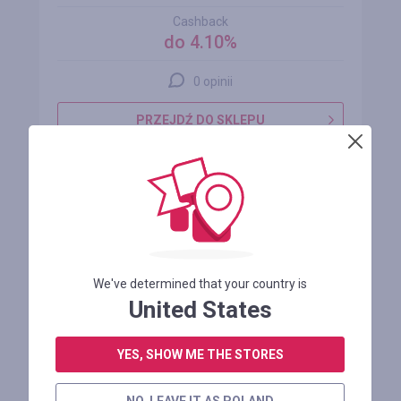
Cashback
do 4.10%
0 opinii
PRZEJDŹ DO SKLEPU
SZCZEGÓŁY
We've determined that your country is
United States
VANGRAAF
YES, SHOW ME THE STORES
Cashback
do 4.50%