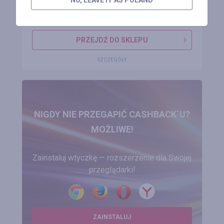
NO, LEAVE IT AS POLAND
0 opinii
PRZEJDŹ DO SKLEPU
SZCZEGÓŁY
NIGDY NIE PRZEGAPIĆ CASHBACK`U?
MOŻLIWE!
Zainstaluj wtyczkę — rozszerzenie dla Swojej
przeglądarki!
ZAINSTALUJ