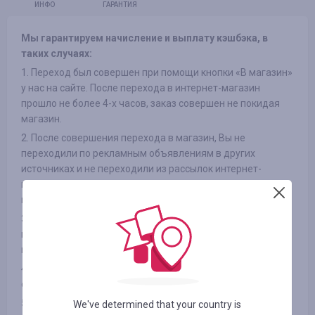
ИНФО
ГАРАНТИЯ
Мы гарантируем начисление и выплату кэшбэка, в
таких случаях:
1. Переход был совершен при помощи кнопки «В магазин»
у нас на сайте. После перехода в интернет-магазин
прошло не более 4-х часов, заказ совершен не покидая
магазин.
2. После совершения перехода в магазин, Вы не
переходили по рекламным объявлениям в других
источниках и не переходили из рассылок интернет-
магазинов на сайт, так же не использовали сторонние
промокоды
3. Выбранный Вами товар участвует в кэшбэке (в
некоторых интернет-магазинах есть разделение на
категории, смотрите вкладку «ИНФОРМАЦИЯ/УСЛОВИЯ» )
4. После оплаты товара Вами в интернет-магазине, Вы не
отказались от товара по каким либо причинам
5. Вы не используете или отключили специальные
We've determined that your country is