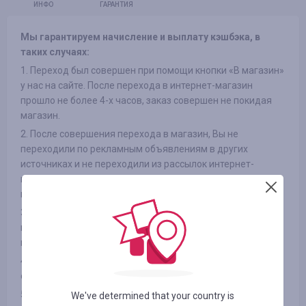
ИНФО
ГАРАНТИЯ
Мы гарантируем начисление и выплату кэшбэка, в
таких случаях:
1. Переход был совершен при помощи кнопки «В магазин»
у нас на сайте. После перехода в интернет-магазин
прошло не более 4-х часов, заказ совершен не покидая
магазин.
2. После совершения перехода в магазин, Вы не
переходили по рекламным объявлениям в других
источниках и не переходили из рассылок интернет-
магазинов на сайт, так же не использовали сторонние
промокоды
3. Выбранный Вами товар участвует в кэшбэке (в
некоторых интернет-магазинах есть разделение на
категории, смотрите вкладку «ИНФОРМАЦИЯ/УСЛОВИЯ» )
4. После оплаты товара Вами в интернет-магазине, Вы не
отказались от товара по каким либо причинам
5. Вы не используете или отключили специальные
We've determined that your country is