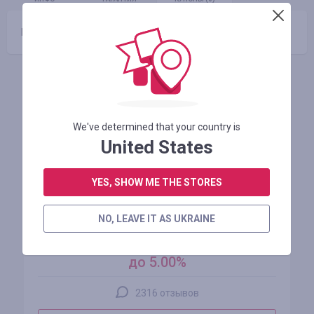
Промокоды отсутствуют
Похожие магазины
We've determined that your country is
United States
YES, SHOW ME THE STORES
AliExpress
NO, LEAVE IT AS UKRAINE
кэшбэк
до 5.00%
2316 отзывов