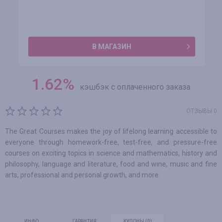
В МАГАЗИН
1.62
%
кэшбэк с оплаченного заказа
ОТЗЫВЫ 0
The Great Courses makes the joy of lifelong learning accessible to
everyone through homework-free, test-free, and pressure-free
courses on exciting topics in science and mathematics, history and
philosophy, language and literature, food and wine, music and fine
arts, professional and personal growth, and more.
ИНФО
ГАРАНТИЯ
КУПОНЫ
(0)