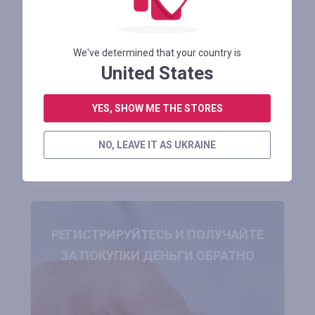
Promo Price $1339.99 on [EU DIRECT]
RZOGUWEX RX700 Electric Bike 48V
We've determined that your country is
United States
Осталось 1 месяц
YES, SHOW ME THE STORES
АВТОРИЗУЙТЕСЬ ДЛЯ ПРОСМОТРА ПРОМОКОДА
NO, LEAVE IT AS UKRAINE
В МАГАЗИН
РЕГИСТРИРУЙТЕСЬ И ПОЛУЧАЙТЕ
ЗА ПОКУПКИ ДЕНЬГИ ОБРАТНО