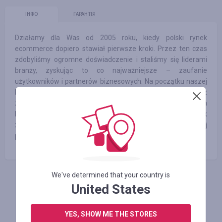
ІНФО
ГАРАНТІЯ
Działamy dla Was od 2005 roku, kiedy polski rynek
ecommerce dopiero stawiał pierwsze kroki. Przez ten czas
zdobyliśmy ogromne doświadczenie i staliśmy się liderami
branży, zyskując to co najważniejsze – zaufanie
użytkowników i partnerów biznesowych. Na początku naszej
historii umożliwialiśmy użytkownikom porównywanie cen z
zaledwie 8 sklepów w ramach 4 kategorii, by już po dwóch
latach liczbę tę zwiększyć do ponad 1 000 sklepów. Tak
zaczął się dynamiczny rozwój do pozycji największej
porównywarki cen w Polsce, a później w całej Europie.
We've determined that your country is
АВТОРИЗУЙТЕСЬ, ЩОБ ЗАЛИШИТИ ВІДГУК
United States
YES, SHOW ME THE STORES