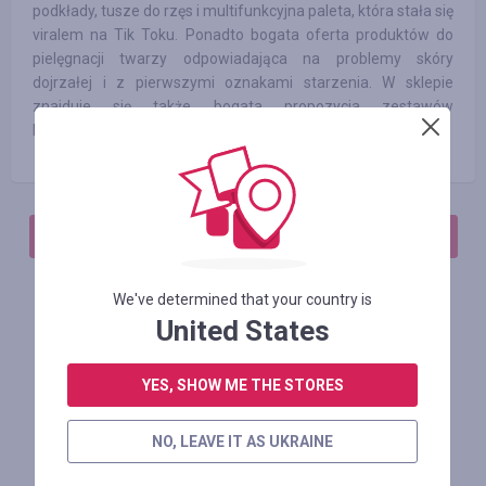
podkłady, tusze do rzęs i multifunkcyjna paleta, która stała się
viralem na Tik Toku. Ponadto bogata oferta produktów do
pielęgnacji twarzy odpowiadająca na problemy skóry
dojrzałej i z pierwszymi oznakami starzenia. W sklepie
znajduje się także bogata propozycja zestawów
kosmetycznych, które można samodzielnie komponować.
АВТОРИЗИРУЙТЕСЬ, ЧТОБЫ ОСТАВИТЬ ОТЗЫВ
We've determined that your country is
United States
Похожие магазины
YES, SHOW ME THE STORES
NO, LEAVE IT AS UKRAINE