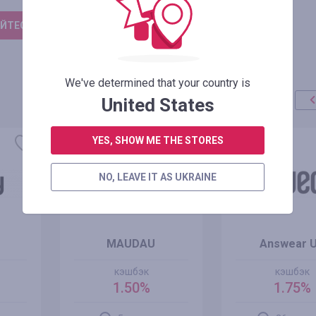
ЙТЕСЬ, ЧТОБЫ ОСТАВИТЬ ОТЗЫВ
We've determined that your country is
United States
YES, SHOW ME THE STORES
NO, LEAVE IT AS UKRAINE
MAUDAU
Answear 
кэшбэк
кэшбэк
1.50%
1.75%