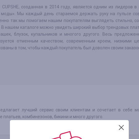
 CUPSHE, созданная в 2014 году, является одним из лидеров в
 моды». Мы каждый день стараемся держать руку на пульсе со
енно так мы помогаем нашим покупателям выглядеть стильно, с
. В нашем каталоге можно увидеть широкий выбор трендовых плат
башек, блузок, купальников и многого другого. Весь предложе
изуется отменным качеством, современным кроем, низкими ц
ованы в том, чтобы каждый покупатель был доволен своим заказо
едлагает лучший сервис своим клиентам и сочетает в себе м
 платьев, комбинезонов, бикини и много другого.