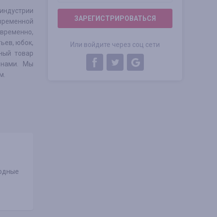
 индустрии
ЗАРЕГИСТРИРОВАТЬСЯ
временной
овременно,
ьев, юбок,
Или войдите через соц сети
нный товар
енами. Мы
м.
одные