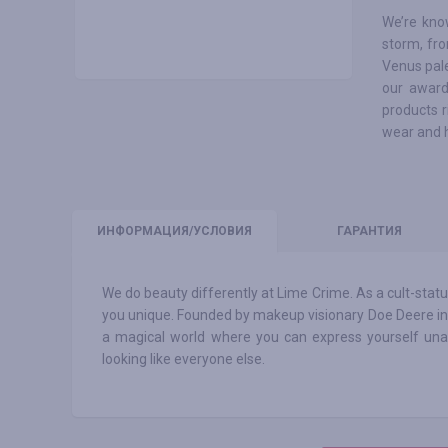
We’re kno
storm, fro
Venus pale
our award
products r
wear and h
ИНФО
РМАЦИЯ/УСЛОВИЯ
ГАРАНТИЯ
We do beauty differently at Lime Crime. As a cult-statu
you unique. Founded by makeup visionary Doe Deere in 
a magical world where you can express yourself unap
looking like everyone else.