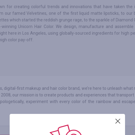
wn for creating colorful trends and innovations that have taken the 
m our famed Velvetines, one of the first liquid matte lipsticks, to our 
ttes which started the reddish grunge rage, to the sparkle of Diamond 
-winning Unicorn Hair Color. We design, manufacture and assemble 
ight here in Los Angeles, using globally-sourced ingredients for high 
igh color pay-off.
s, digital-first makeup and hair color brand, we’re here to unleash wha
2008, our mission is to create products and experiences that transport
ologetically, experiment with every color of the rainbow and escap