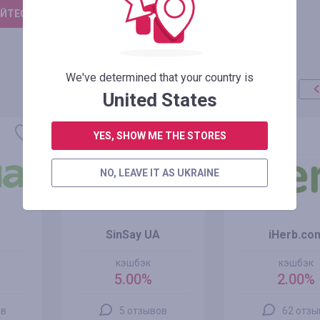
ЙТЕСЬ, ЧТОБЫ ОСТАВИТЬ ОТЗЫВ
We've determined that your country is
United States
YES, SHOW ME THE STORES
NO, LEAVE IT AS UKRAINE
SinSay UA
iHerb.co
кэшбэк
кэшбэк
5.00%
2.00%
ов
5 отзывов
62 отзы