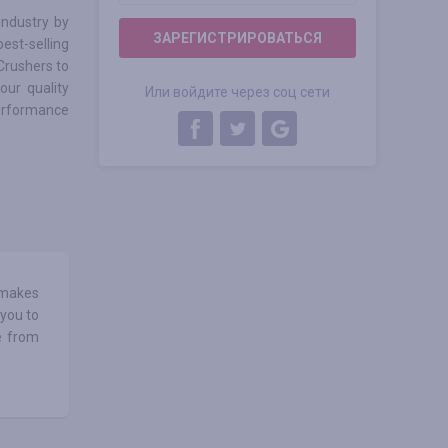
industry by
ЗАРЕГИСТРИРОВАТЬСЯ
best-selling
Crushers to
our quality
Или войдите через соц сети
performance
t makes
 you to
e from