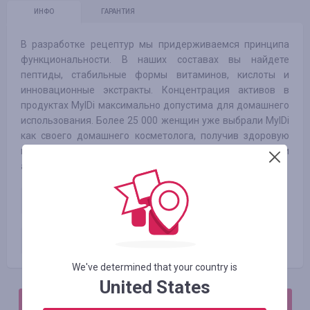
ИНФО
ГАРАНТИЯ
В разработке рецептур мы придерживаемся принципа
функциональности. В наших составах вы найдете
пептиды, стабильные формы витаминов, кислоты и
инновационные экстракты. Концентрация активов в
продуктах MyIDi максимально допустима для домашнего
использования. Более 25 000 женщин уже выбрали MyIDi
как своего домашнего косметолога, получив здоровую
кожу без экстренной надобности в инъекциях или
агрессивных аппаратных методиках.
Оплаченный заказ от нового
5.77
%
клиента
Оплаченный заказ от
3.85
%
существующего клиента
We've determined that your country is
United States
АВТОРИЗИРУЙТЕСЬ, ЧТОБЫ ОСТАВИТЬ ОТЗЫВ