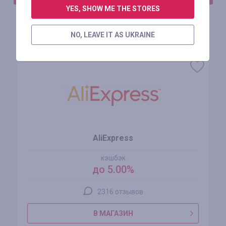
YES, SHOW ME THE STORES
NO, LEAVE IT AS UKRAINE
Похожие магазины
AliExpress
кэшбэк
до 5.00%
2316 отзывов
В МАГАЗИН