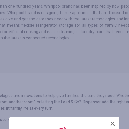
han one hundred years, Whirlpool brand has been inspired by how peop
lies. Whirlpool brand is designing home appliances that are focused o
es give and get the care they need with the latest technologies and in
at means flexible refrigerator storage for all types of family needs
 for efficient cooking and easier cleaning, or laundry pairs that sense 
th the latest in connected technologies.
logies and innovations to help give families the care they need. Wheth
from another room1 or letting the Load & Go™ Dispenser add the right 
 fit family life at every turn.
otional codes