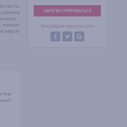
le care for
ЗАРЕГИСТРИРОВАТЬСЯ
n improving
novations –
, induction
Или войдите через соц сети
and adapt to
er that
amount