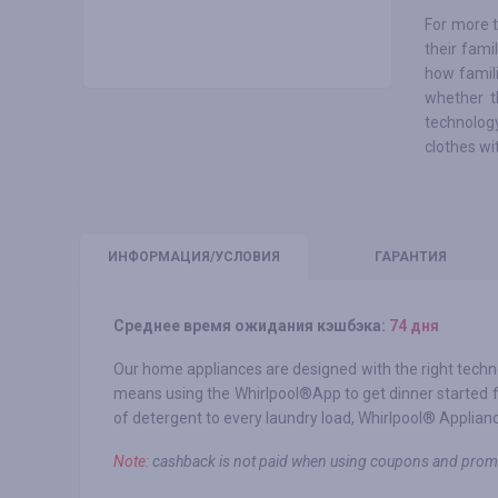
For more t
their fami
how famili
whether th
technology
clothes wi
ИНФО
РМАЦИЯ/УСЛОВИЯ
ГАРАНТИЯ
Среднее время ожидания кэшбэка:
74 дня
Our home appliances are designed with the right techno
means using the Whirlpool®App to get dinner started 
of detergent to every laundry load, Whirlpool® Appliances
Note:
cashback is not paid when using coupons and prom