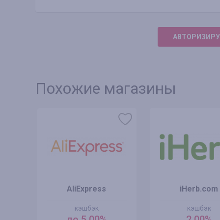
АВТОРИЗИРУ
Похожие магазины
AliExpress
iHerb.com
кэшбэк
кэшбэк
до 5.00%
2.00%