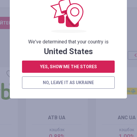
ЙТЕСЬ, ЧТОБЫ ОСТАВИТЬ ОТЗЫВ
We've determined that your country is
United States
YES, SHOW ME THE STORES
NO, LEAVE IT AS UKRAINE
ATB UA
ANC UA
кэшбэк
кэшбэк
0.88%
1.00%