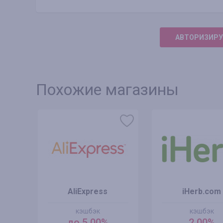
АВТОРИЗИРУ
Похожие магазины
AliExpress
iHerb.com
кэшбэк
кэшбэк
до 5.00%
2.00%