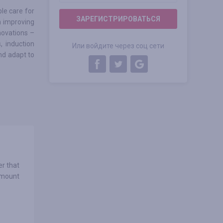
le care for
ЗАРЕГИСТРИРОВАТЬСЯ
n improving
novations –
, induction
Или войдите через соц сети
and adapt to
er that
amount