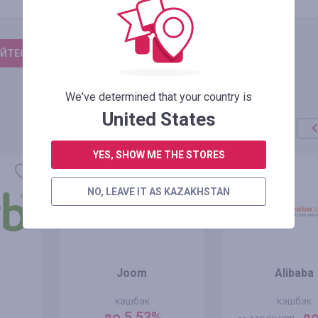
ЙТЕСЬ, ЧТОБЫ ОСТАВИТЬ ОТЗЫВ
We've determined that your country is
United States
YES, SHOW ME THE STORES
акция
+100%
NO, LEAVE IT AS KAZAKHSTAN
Joom
Alibaba
кэшбэк
кэшбэк
до 5.53%
до