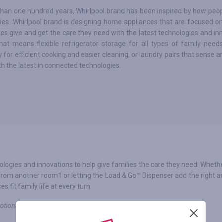
han one hundred years, Whirlpool brand has been inspired by how peop
lies. Whirlpool brand is designing home appliances that are focused o
es give and get the care they need with the latest technologies and in
at means flexible refrigerator storage for all types of family needs
 for efficient cooking and easier cleaning, or laundry pairs that sense 
th the latest in connected technologies.
logies and innovations to help give families the care they need. Wheth
from another room1 or letting the Load & Go™ Dispenser add the right 
 fit family life at every turn.
otional codes