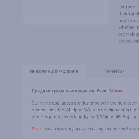
For more t
their fami
how famili
whether th
technology
clothes wi
ИНФО
РМАЦИЯ/УСЛОВИЯ
ГАРАНТИЯ
Среднее время ожидания кэшбэка:
74 дня
Our home appliances are designed with the right techno
means using the Whirlpool®App to get dinner started 
of detergent to every laundry load, Whirlpool® Appliances
Note:
cashback is not paid when using coupons and prom