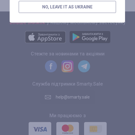
NO, LEAVE IT AS UKRAINE
Більше знижок
у нашому мобільному застосунку
Стежте за новинами та акціями
Служба підтримки Smarty.Sale
help@smarty.sale
Ми працюємо з