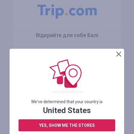
Відкрийте для себе Балі
Залишилося 4 місяця
ПРОМОКОД НЕПОТРІБНИЙ
ДО МАГАЗИНУ
We've determined that your country is
United States
1
2
YES, SHOW ME THE STORES