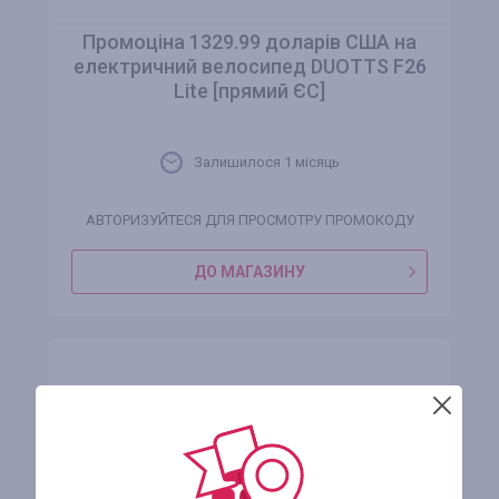
Промоціна 1329.99 доларів США на
електричний велосипед DUOTTS F26
Lite [прямий ЄС]
Залишилося 1 місяць
АВТОРИЗУЙТЕСЯ ДЛЯ ПРОСМОТРУ ПРОМОКОДУ
ДО МАГАЗИНУ