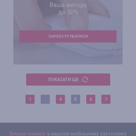
Ваша вигода
до 50%
ЗАРЕЄСТРУВАТИСЯ
ПОКАЗАТИ ЩЕ
1
...
4
5
6
7
Більше знижок
у нашому мобільному застосунку