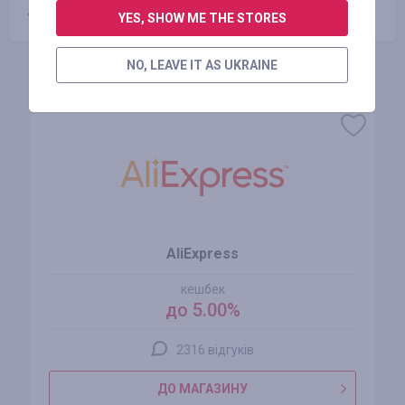
«ВИВЕДЕННЯ КОШТІВ».
YES, SHOW ME THE STORES
NO, LEAVE IT AS UKRAINE
Схожі магазини
AliExpress
кешбек
до 5.00%
2316 відгуків
ДО МАГАЗИНУ