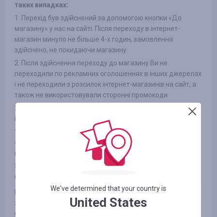
таких випадках:
1. Перехід був здійснений за допомогою кнопки «До
магазину» у нас на сайті. Після переходу в інтернет-
магазин минуло не більше 4-х годин, замовлення
здійснено, не покидаючи магазину.
2. Після здійснення переходу до магазину Ви не
переходили по рекламних оголошеннях в інших джерелах
і не переходили з розсилок інтернет-магазинів на сайт, а
також не використовували сторонні промокоди
3. Обраний Вами товар бере участь в кешбека (в деяких
інтернет-магазинах є поділ на категорії, дивіться вкладку
«ІНФОРМАЦІЯ/УМОВИ» )
4. Після оплати товару Вами в інтернет-магазині Ви не
відмовилися від товару з будь-яких причин
5. Ви не використовуєте або відключили спеціальні
блокувальники реклами, як-от AdBlock та інші
We've determined that your country is
Гарантуємо виплату зароблених Вами коштів на вибраний
United States
зручний спосіб протягом 3-х робочих днів (зазвичай не
більше доби) після подачі запиту через спеціальне меню