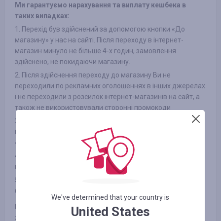
Ми гарантуємо нарахування та виплату кешбека в
таких випадках:
1. Перехід був здійснений за допомогою кнопки «До
магазину» у нас на сайті. Після переходу в інтернет-
магазин минуло не більше 4-х годин, замовлення
здійснено, не покидаючи магазину.
2. Після здійснення переходу до магазину Ви не
переходили по рекламних оголошеннях в інших джерелах
і не переходили з розсилок інтернет-магазинів на сайт, а
також не використовували сторонні промокоди
3. Обраний Вами товар бере участь в кешбека (в деяких
інтернет-магазинах є поділ на категорії, дивіться вкладку
«ІНФОРМАЦІЯ/УМОВИ» )
4. Після оплати товару Вами в інтернет-магазині Ви не
відмовилися від товару з будь-яких причин
5. Ви не використовуєте або відключили спеціальні
блокувальники реклами, як-от AdBlock та інші
We've determined that your country is
Гарантуємо виплату зароблених Вами коштів на вибраний
United States
зручний спосіб протягом 3-х робочих днів (зазвичай не