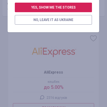
більше доби) після подачі запиту через спеціальне меню
YES, SHOW ME THE STORES
«ВИВЕДЕННЯ КОШТІВ».
NO, LEAVE IT AS UKRAINE
Схожі магазини
AliExpress
кешбек
до 5.00%
2316 відгуків