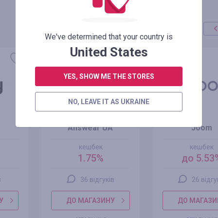
We've determined that your country is
United States
YES, SHOW ME THE STORES
NO, LEAVE IT AS UKRAINE
Answear UA
Joom
кешбек
кешбек
1.75%
до 5.53
в
36 відгуків
26 відгу
У
ДО МАГАЗИНУ
ДО МАГАЗИ