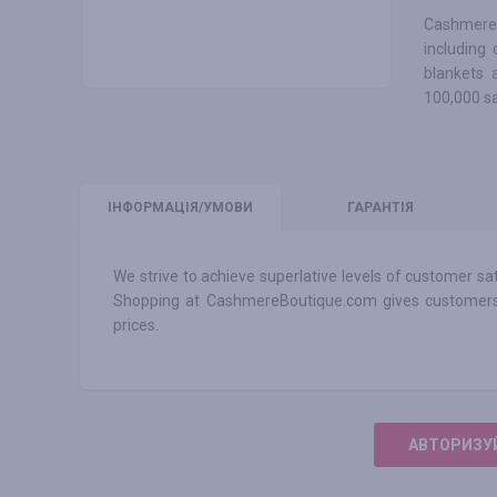
Cashmere 
including
blankets 
100,000 sa
ІНФО
РМАЦІЯ/УМОВИ
ГАРАНТІЯ
We strive to achieve superlative levels of customer sa
Shopping at CashmereBoutique.com gives customers 
prices.
АВТОРИЗУЙ