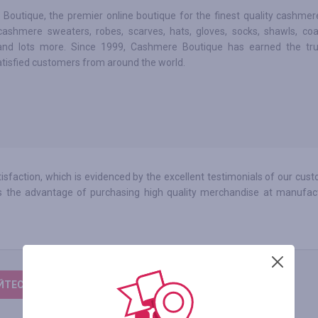
Boutique, the premier online boutique for the finest quality cashmer
 cashmere sweaters, robes, scarves, hats, gloves, socks, shawls, coa
and lots more. Since 1999, Cashmere Boutique has earned the tru
tisfied customers from around the world.
tisfaction, which is evidenced by the excellent testimonials of our cus
the advantage of purchasing high quality merchandise at manufact
ТЕСЬ, ЩОБ ЗАЛИШИТИ ВІДГУК