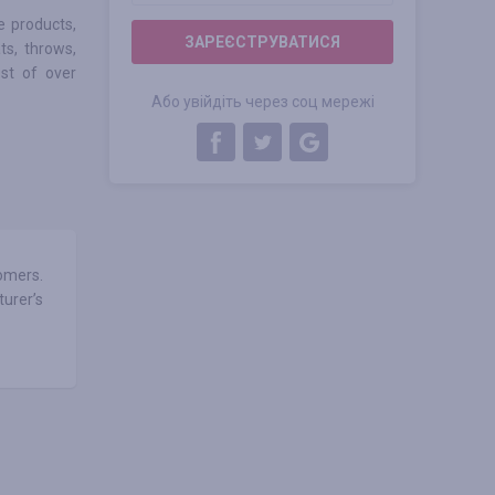
e products,
ЗАРЕЄСТРУВАТИСЯ
ts, throws,
st of over
Або увійдіть через соц мережі
tomers.
urer’s