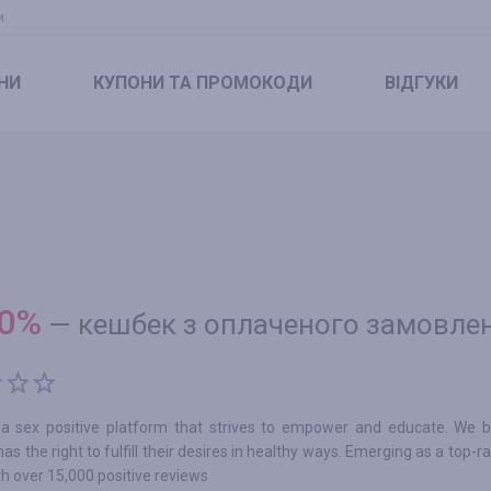
и
НИ
КУПОНИ
ТА ПРОМОКОДИ
ВІДГУКИ
0
%
—
кешбек з оплаченого замовле
 a sex positive platform that strives to empower and educate. We b
as the right to fulfill their desires in healthy ways. Emerging as a top-r
ith over 15,000 positive reviews