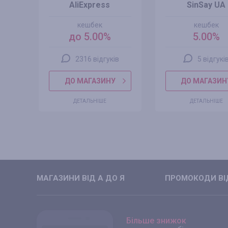
AliExpress
SinSay UA
кешбек
кешбек
до 5.00%
5.00%
2316 відгуків
5 відгукі
ДО МАГАЗИНУ
ДО МАГАЗИН
ДЕТАЛЬНІШЕ
ДЕТАЛЬНІШЕ
МАГАЗИНИ ВIД А ДО Я
ПРОМОКОДИ ВIД
Більше знижок