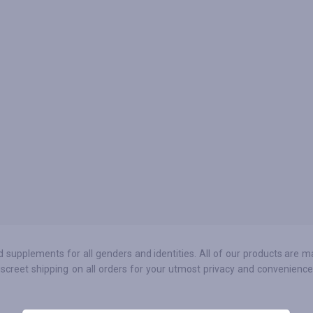
supplements for all genders and identities. All of our products are m
discreet shipping on all orders for your utmost privacy and convenien