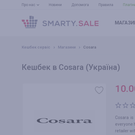
Про нас
Новини
Допомога
Правила
Плагін
МАГАЗИ
Кешбек сервіс
Магазини
Cosara
Кешбек в Cosara (Україна)
10.0
Cosara is
everyone h
retailer w