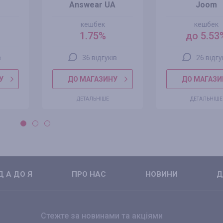
Answear UA
Joom
кешбек
кешбек
1.75%
до 5.53
в
36 відгуків
26 відгу
У
ДО МАГАЗИНУ
ДО МАГАЗИ
ДЕТАЛЬНІШЕ
ДЕТАЛЬНІШЕ
 А ДО Я
ПРО НАС
НОВИНИ
Д
Стежте за новинами та акціями