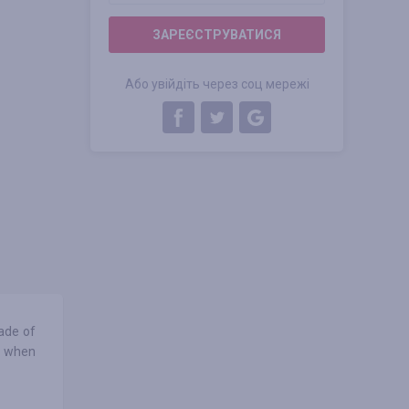
ЗАРЕЄСТРУВАТИСЯ
Або увійдіть через соц мережі
ade of
ce when