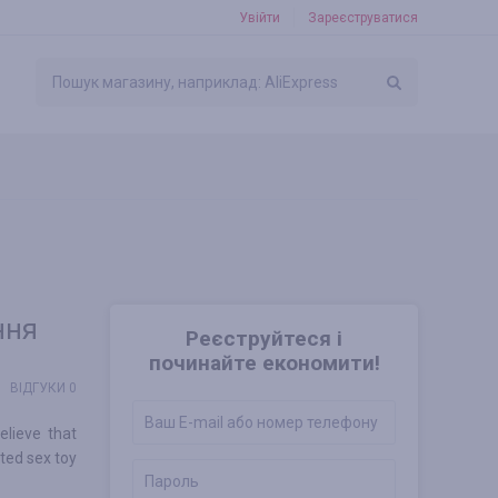
Увійти
Зареєструватися
ння
Реєструйтеся і
починайте економити!
ВІДГУКИ 0
elieve that
ated sex toy