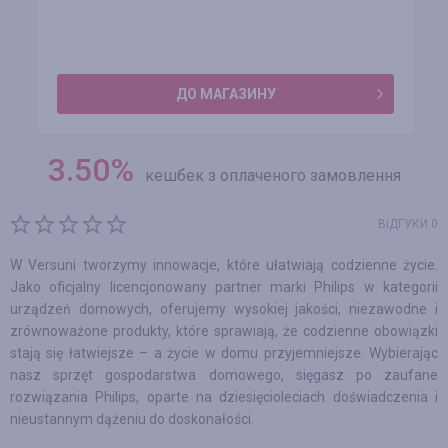
ДО МАГАЗИНУ
3.50
%
кешбек з оплаченого замовлення
ВІДГУКИ 0
W Versuni tworzymy innowacje, które ułatwiają codzienne życie.
Jako oficjalny licencjonowany partner marki Philips w kategorii
urządzeń domowych, oferujemy wysokiej jakości, niezawodne i
zrównoważone produkty, które sprawiają, że codzienne obowiązki
stają się łatwiejsze – a życie w domu przyjemniejsze. Wybierając
nasz sprzęt gospodarstwa domowego, sięgasz po zaufane
rozwiązania Philips, oparte na dziesięcioleciach doświadczenia i
nieustannym dążeniu do doskonałości.