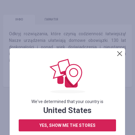
ІНФО
ГАРАНТІЯ
Odkryj rozwiązania, które czynią codzienność łatwiejszą!
Nasze urządzenia ułatwiają domowe obowiązki. 130 lat
doskonałości i ponad wiek doświadczenia i nieustannej
innowacji. Nasze urządzenia projektujemy z myślą o ludziach
i naszej planecie.
Zamówienie opłacone
3.50
%
We've determined that your country is
АВТОРИЗУЙТЕСЬ, ЩОБ ЗАЛИШИТИ ВІДГУК
United States
YES, SHOW ME THE STORES
Схожі магазини