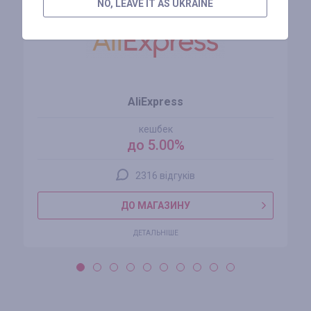
NO, LEAVE IT AS UKRAINE
AliExpress
кешбек
до 5.00%
2316 відгуків
ДО МАГАЗИНУ
ДЕТАЛЬНІШЕ