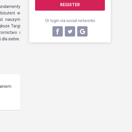
REGISTER
undamenty
biżuterii w
nić naszym
Or login via social networks
ksze Targi
ornictwo i
dla siebie.
waniem