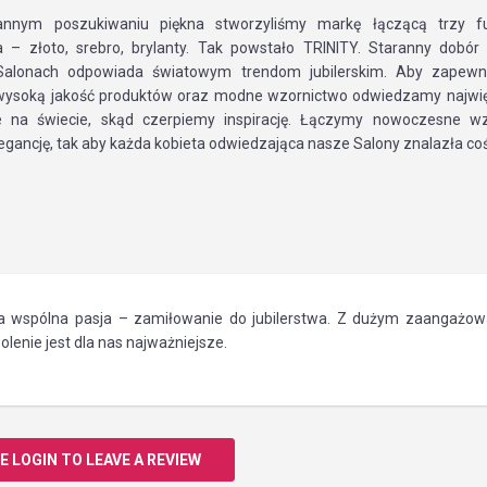
annym poszukiwaniu piękna stworzyliśmy markę łączącą trzy f
wa – złoto, srebro, brylanty. Tak powstało TRINITY. Staranny dobór 
Salonach odpowiada światowym trendom jubilerskim. Aby zapew
wysoką jakość produktów oraz modne wzornictwo odwiedzamy najwię
ie na świecie, skąd czerpiemy inspirację. Łączymy nowoczesne wz
egancję, tak aby każda kobieta odwiedzająca nasze Salony znalazła coś 
a wspólna pasja – zamiłowanie do jubilerstwa. Z dużym zaangażo
lenie jest dla nas najważniejsze.
E LOGIN TO LEAVE A REVIEW