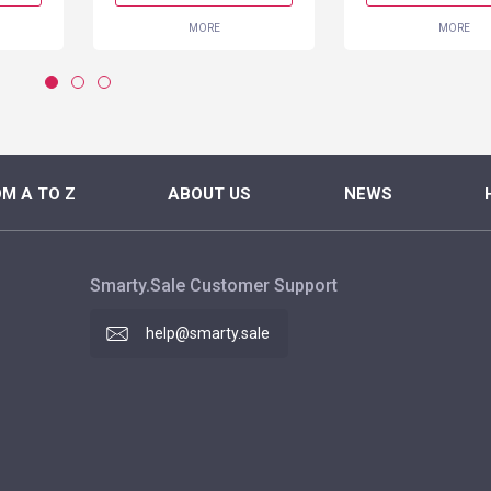
MORE
MORE
M A TO Z
ABOUT US
NEWS
Smarty.Sale Customer Support
help@smarty.sale