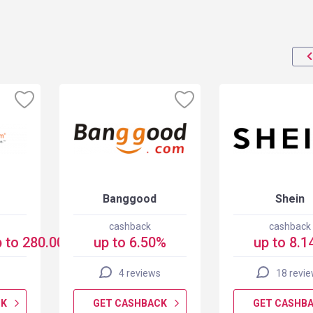
Banggood
Shein
cashback
cashback
 to 280.00 USD
up to 6.50%
up to 8.1
4 reviews
18 revi
CK
GET CASHBACK
GET CASHB