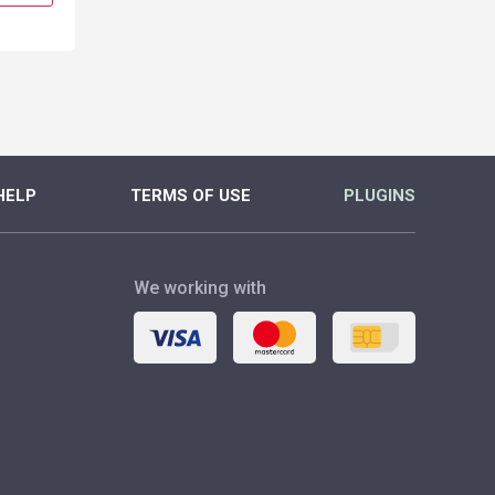
MORE
MORE
HELP
TERMS OF USE
PLUGINS
We working with