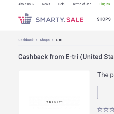
About us
News
Help
Terms of Use
Plugins
SHOPS
Cashback
Shops
E-tri
Cashback from E-tri (United Sta
The p