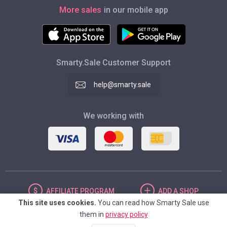
More sales
in our mobile app
Smarty.Sale Customer Support
help@smarty.sale
We working with
AFFILIATE
PROGRAM
ADD
A SHOP
This site uses cookies.
You can read how Smarty Sale use
them in
privacy policy
UNITED STATES