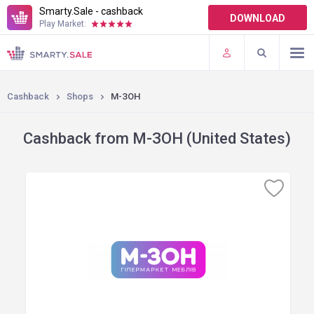
Smarty.Sale - cashback
DOWNLOAD
Play Market:
TERMS OF USE
PLUGINS
Cashback
Shops
М-ЗОН
Cashback from М-ЗОН (United States)