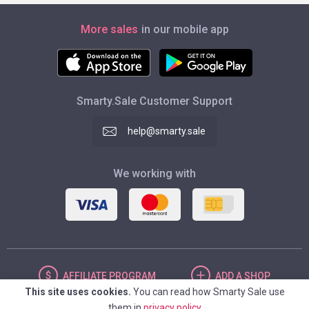
More sales
in our mobile app
Smarty.Sale Customer Support
help@smarty.sale
We working with
AFFILIATE
PROGRAM
ADD
A SHOP
This site uses cookies.
You can read how Smarty Sale use
them in
privacy policy