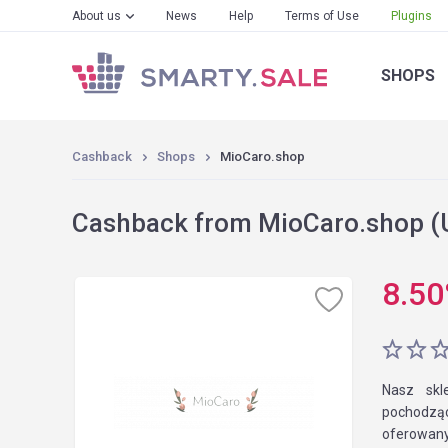
About us
News
Help
Terms of Use
Plugins
SHOPS
Cashback
Shops
MioCaro.shop
Cashback from MioCaro.shop (U
8.50
Nasz skl
pochodząc
oferowany