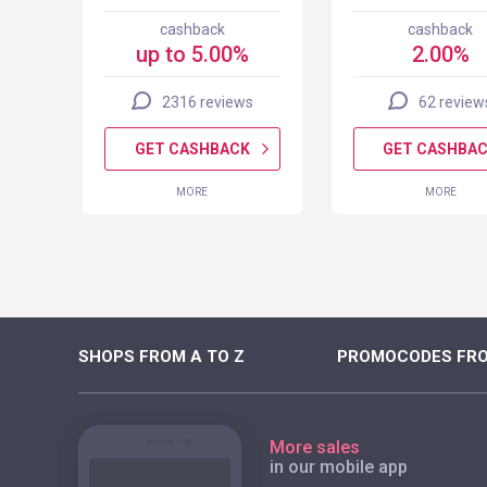
cashback
cashback
up to 5.00%
2.00%
2316 reviews
62 review
K
GET CASHBACK
GET CASHBA
MORE
MORE
SHOPS FROM A TO Z
PROMOCODES FRO
More sales
in our mobile app