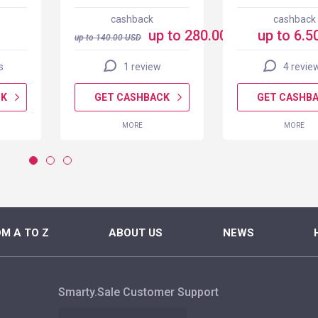
cashback
cashback
up to 280.00 USD
up to 6.5
up to
140.00
USD
s
1 review
4 revie
CK
GET CASHBACK
GET CASHB
MORE
MORE
M A TO Z
ABOUT US
NEWS
Smarty.Sale Customer Support