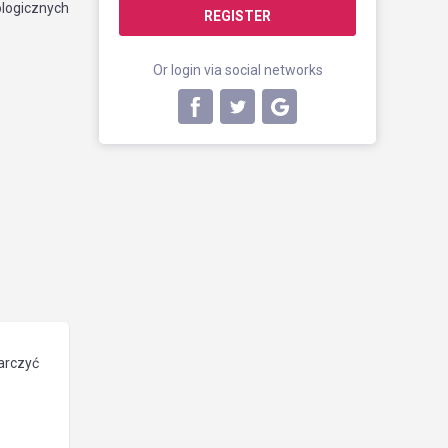
ologicznych
REGISTER
Or login via social networks
arczyć