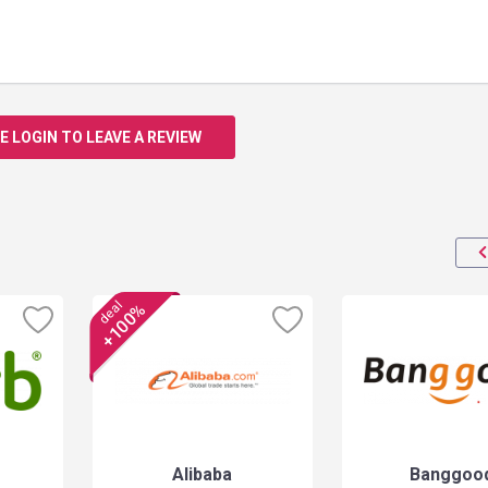
E LOGIN TO LEAVE A REVIEW
deal
+100%
Alibaba
Banggoo