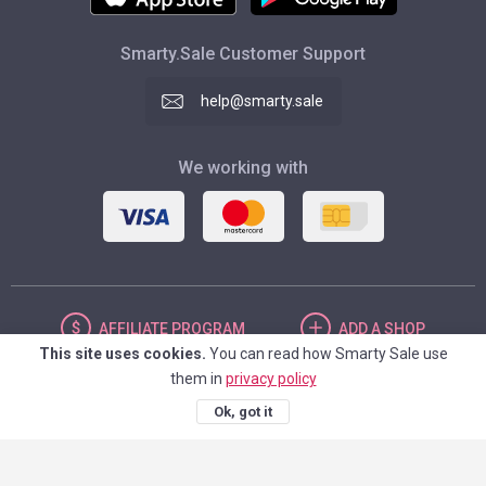
Smarty.Sale Customer Support
help@smarty.sale
We working with
AFFILIATE
PROGRAM
ADD
A SHOP
This site uses cookies.
You can read how Smarty Sale use
them in
privacy policy
UNITED STATES
Ok, got it
© 2026. Smarty.Sale. All rights reserved.
Client agreement
Privacy Policy