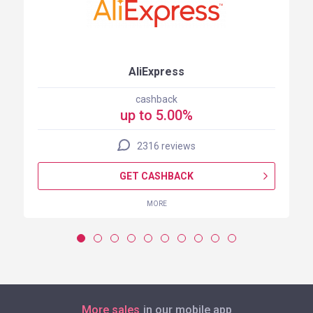
AliExpress
cashback
up to 5.00%
2316 reviews
GET CASHBACK
MORE
More sales
in our mobile app