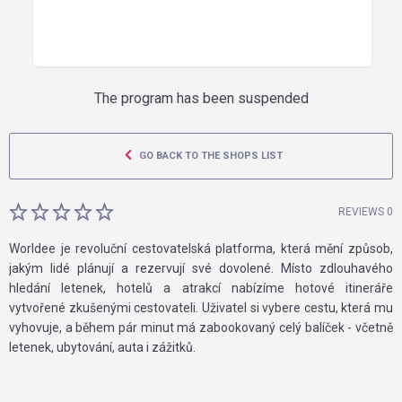
The program has been suspended
GO BACK TO THE SHOPS LIST
REVIEWS 0
Worldee je revoluční cestovatelská platforma, která mění způsob,
jakým lidé plánují a rezervují své dovolené. Místo zdlouhavého
hledání letenek, hotelů a atrakcí nabízíme hotové itineráře
vytvořené zkušenými cestovateli. Uživatel si vybere cestu, která mu
vyhovuje, a během pár minut má zabookovaný celý balíček - včetně
letenek, ubytování, auta i zážitků.