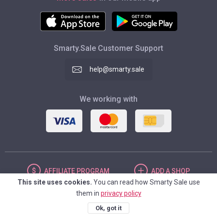
Smarty.Sale Customer Support
help@smarty.sale
We working with
AFFILIATE
PROGRAM
ADD
A SHOP
This site uses cookies.
You can read how Smarty Sale use
them in
privacy policy
UNITED STATES
Ok, got it