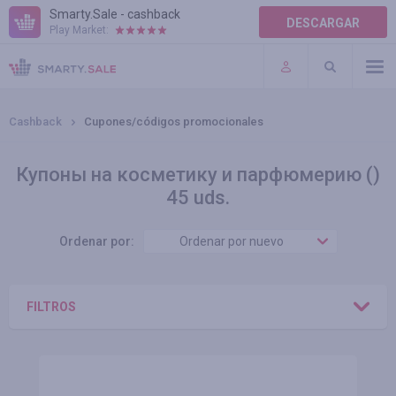
Smarty.Sale - cashback
DESCARGAR
Play Market:
TÉRMINOS DE USO
COMPLEMENTOS
Cashback
Cupones/códigos promocionales
Купоны на косметику и парфюмерию ()
45 uds.
Ordenar por:
Ordenar por nuevo
FILTROS