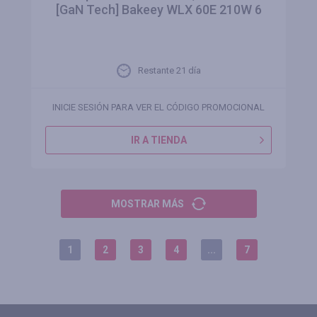
[GaN Tech] Bakeey WLX 60E 210W 6
Restante 21 día
INICIE SESIÓN PARA VER EL CÓDIGO PROMOCIONAL
IR A TIENDA
MOSTRAR MÁS
1
2
3
4
...
7