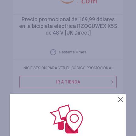
Precio promocional de 169,99 dólares
en la bicicleta eléctrica RZOGUWEX X5S
de 48 V [UK Direct]
Restante 4 mes
INICIE SESIÓN PARA VER EL CÓDIGO PROMOCIONAL
IR A TIENDA
REGÍSTRESE Y RECIBIRÁ DINERO POR
SUS COMPRAS