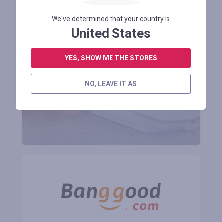
We've determined that your country is
United States
Consiga un beneficio
de hasta el 50 %
YES, SHOW ME THE STORES
NO, LEAVE IT AS
REGISTRARSE