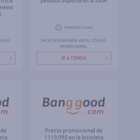
trica
pedidos superiores a 350€
e remo
i
Restante 3 mes
CÓDIGO
INICIE SESIÓN PARA VER EL CÓDIGO
PROMOCIONAL
IR A TIENDA
 de
Precio promocional de
leta
1119,99$ en la bicicleta