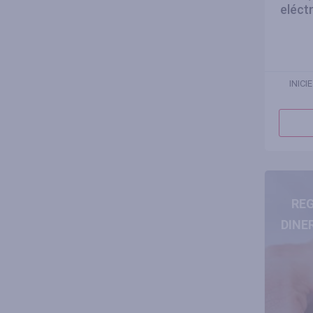
eléct
INICI
REG
DINE