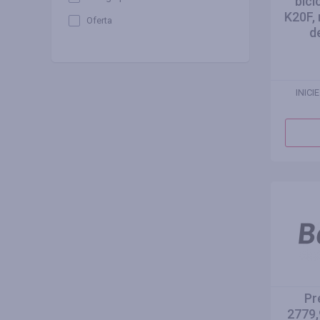
bici
K20F, 
Oferta
d
INICI
Pr
2779,