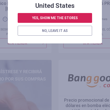
rico FAFREES F20 MATE
eléctrica OVIVO V6 PR
United States
[EU DIRECT]
DIRECT]
YES, SHOW ME THE STORES
Restante 1 mes
Restante 1 mes
E SESIÓN PARA VER EL CÓDIGO
INICIE SESIÓN PARA VER EL 
NO, LEAVE IT AS
PROMOCIONAL
PROMOCIONAL
IR A TIENDA
IR A TIENDA
ÍSTRESE Y RECIBIRÁ
RO POR SUS COMPRAS
Precio promocional de
dólares en bomba eléc