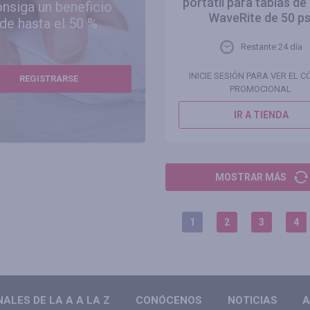
portátil para tablas d
nsiga un beneficio
WaveRite de 50 ps
de hasta el 50 %
Restante 24 día
INICIE SESIÓN PARA VER EL 
REGISTRARSE
PROMOCIONAL
IR A TIENDA
MOSTRAR MÁS
1
2
3
4
LES DE LA A A LA Z
CONÓCENOS
NOTICIAS
A