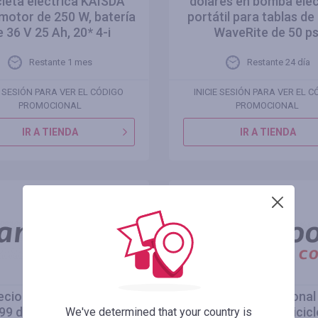
cleta eléctrica KAISDA
dólares en bomba eléc
motor de 250 W, batería
portátil para tablas d
e 36 V 25 Ah, 20* 4-i
WaveRite de 50 ps
Restante 1 mes
Restante 24 día
E SESIÓN PARA VER EL CÓDIGO
INICIE SESIÓN PARA VER EL 
PROMOCIONAL
PROMOCIONAL
IR A TIENDA
IR A TIENDA
ecio promocional de
Precio promocional
99 dólares en el triciclo
1719,99$ en la bicic
We've determined that your country is