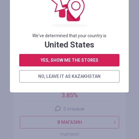
We've determined that your country is
United States
YES, SHOW ME THE STORES
The Luxury Closet
NO, LEAVE IT AS KAZAKHSTAN
кэшбэк
3.85%
0 отзывов
В МАГАЗИН
ПОДРОБНЕЕ