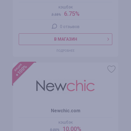
кэшбэк
6.75%
3.38
%
0 отзывов
В МАГАЗИН
ПОДРОБНЕЕ
акция
+100%
Newchic.com
кэшбэк
10.00%
5.00
%