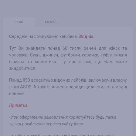
ІНФО
ГАРАНТІЯ
Середній час очікування кешбека:
38 днів
Тут Ви знайдете понад 60 тисяч речей для жінок та
чоловіків. Сукні, джинси, футболки, сорочки, туфлі, нижня
білизна та косметика - у нас є все, що Вам може
знадобитися.
Понад 850 всесвітньо відомих лейблів, включаючи власну
лінію ASOS. А також щоденні поради щодо стилю та модні
новини.
Примітка:
- при оформленні замовлення користуйтесь будь ласка
тільки російською версією сайту Asos
- кешбек може бути відхилений якщо при оформленні