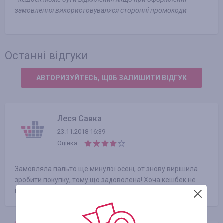
замовлення використовувалися сторонні промокоди
Останні відгуки
АВТОРИЗУЙТЕСЬ, ЩОБ ЗАЛИШИТИ ВІДГУК
Леся Савка
23.11.2018 16:39
Оцінка:
Замовляла пальто ще минулої осені, от знову вирішила
зробити покупку, тому що задоволена! Хоча кешбек не
повернули (