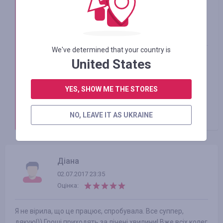
Smarty Sale
23.11.2018
We've determined that your country is
Леся, доброго дня!
United States
Якщо Ви дотримувались всіх правил, кешбек
повинен бути зарахований. На протязі 72 годин
YES, SHOW ME THE STORES
не буде в обліковому записі інформації щодо
замовлення, залюбки допоможемо розрішити
цю ситуації. Але Вам спочатку...
читати далі
NO, LEAVE IT AS UKRAINE
Діана
02.07.2017 23:35
Оцінка:
Я не вірила, що це працює, спробувала. Все суппер,
дякую!)) Гроші приходять за лічені хвилини! Вже всіх колег