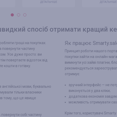
ДЕТАЛЬНІШЕ
ДЕТАЛЬНІШЕ
 швидкий спосіб отримати кращий к
Як працює Smarty.sal
обляти гроші на покупках.
та повернути частину
Принцип роботи нашого порта
ом. Усе дуже просто: ви
покупки зайти на онлайн-мага
ім повертаєте відсоток від
вимкнути усі зайві плагіни, 
е кошти в готівку.
рекомендується зареєструвати
отримує:
зручний інтерфейс — не пот
 англійської мови, буквально
виконується у два кліки;
имували тільки власники
додаткова економія завдяк
яв тому, що це явище
можливість отримувати cashb
Крім того, користувачі Smart
ь повернути собі частину