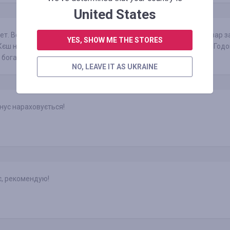
United States
ет. Все ОК. Рекомендую. Все просто, все доступно. Покупай товар з
YES, SHOW ME THE STORES
Кєш назад. Всем удачных покупок. Всех с наступающим Новым Годо
 богатый, многим принесет удачу, поэтому всем Хрю.
NO, LEAVE IT AS UKRAINE
нус нараховується!
, рекомендую!