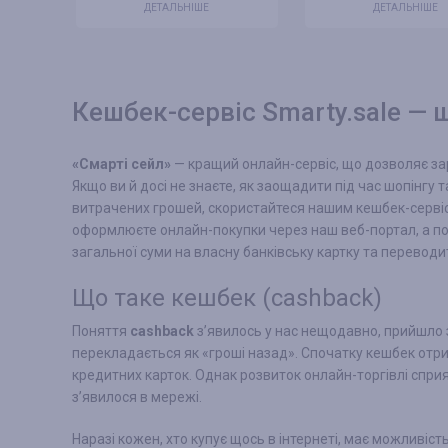
ДЕТАЛЬНІШЕ
ДЕТАЛЬНІШЕ
Кешбек-сервіс Smarty.sale —
«Смарті сейл»
— кращий онлайн-сервіс, що дозволяє зар
Якщо ви й досі не знаєте, як заощадити під час шопінгу 
витрачених грошей, скористайтеся нашим кешбек-сервіс
оформлюєте онлайн-покупки через наш веб-портал, а пот
загальної суми на власну банківську картку та переводит
Що таке кешбек (cashback)
Поняття
cashback
з’явилось у нас нещодавно, прийшло з
перекладається як «гроші назад». Спочатку кешбек отр
кредитних карток. Однак розвиток онлайн-торгівлі спри
з’явилося в мережі.
Наразі кожен, хто купує щось в інтернеті, має можливіст