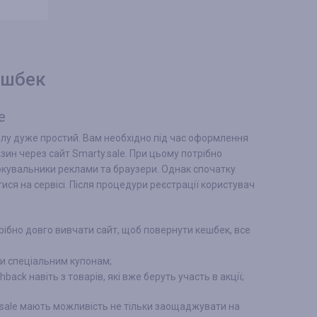
ДЕТАЛЬНІШЕ
ДЕТАЛЬНІ
ешбек
e
лу дуже простий. Вам необхідно під час оформлення
зин через сайт Smarty.sale. При цьому потрібно
блокувальники реклами та браузери. Однак спочатку
ся на сервісі. Після процедури реєстрації користувач
рібно довго вивчати сайт, щоб повернути кешбек, все
и спеціальним купонам;
ack навіть з товарів, які вже беруть участь в акції;
y.sale мають можливість не тільки заощаджувати на