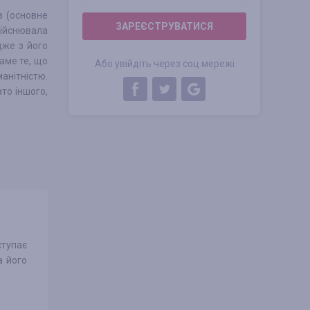
в (основне
ЗАРЕЄСТРУВАТИСЯ
дійснювала
дже з його
аме те, що
Або увійдіть через соц мережі
анітністю.
ато іншого,
ступає
а його