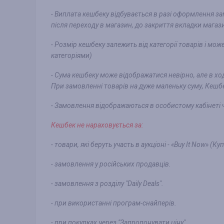
- Виплата кешбеку відбувається в разі оформлення за
після переходу в магазин, до закриття вкладки магази
- Розмір кешбеку залежить від категорії товарів і мо
категоріями)
- Сума кешбеку може відображатися невірно, але в хо
При замовленні товарів на дуже маленьку суму, Кеш
- Замовлення відображаються в особистому кабінеті 
Кешбек не нараховується за:
- товари, які беруть участь в аукціоні - «Buy It Now» (К
- замовлення у російських продавців.
- замовлення з розділу "Daily Deals".
- при використанні програм-снайперів.
- при покупках через "Запропонувати ціну".