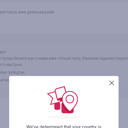
ристуюсь вже декілька років
ємо!
 супер бачити вас з нами вже стільки часу, бажаємо вдалих покупо
ого настрою.
ємо за відгук.
вагою, Smarty.Sale
We've determined that your country is