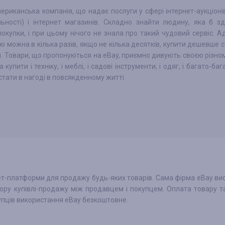
ериканська компанія, що надає послуги у сфері інтернет-аукціоні
льності) і інтернет магазинів. Складно знайти людину, яка б з
покупки, і при цьому нічого не знала про такий чудовий сервіс. А
 можна в кілька разів, якщо не кілька десятків, купити дешевше с
. Товари, що пропонуються на eBay, приємно дивують своєю різном
купити і техніку, і меблі, і садові інструменти, і одяг, і багато-баг
тати в нагоді в повсякденному житті.
т-платформи для продажу будь-яких товарів. Сама фірма eBay ви
ору купівлі-продажу між продавцем і покупцем. Оплата товару т
купців використання eBay безкоштовне.