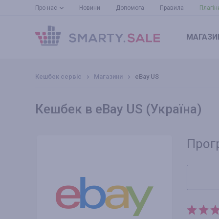
Про нас
Новини
Допомога
Правила
Плагін
МАГАЗИ
Кешбек сервіс
Магазини
eBay US
Кешбек в eBay US (Україна)
Прог