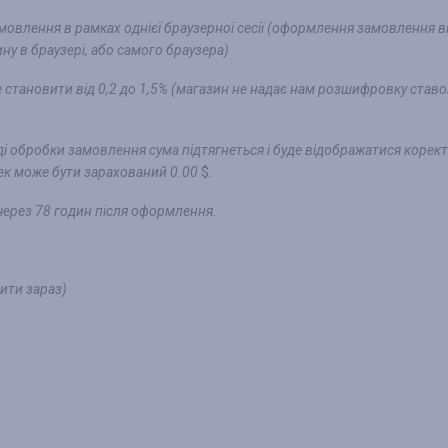
мовлення в рамках однієї браузерної сесії (оформлення замовлення в
ну в браузері, або самого браузера)
же становити від 0,2 до 1,5% (магазин не надає нам розшифровку ставо
ді обробки замовлення сума підтягнеться і буде відображатися корект
бек може бути зарахований 0.00
$
.
через 78 годин після оформлення.
упити зараз)