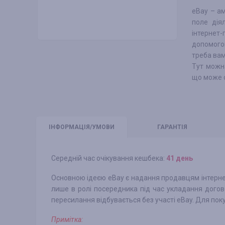
eBay – ам
поле дія
інтернет-
допомогою
треба вам
Тут можна 
що може с
ІНФО
РМАЦІЯ/УМОВИ
ГАРАНТІЯ
Середній час очікування кешбека:
41 день
Основною ідеєю eBay є надання продавцям інтерне
лише в ролі посередника під час укладання догов
пересилання відбувається без участі eBay. Для по
Примітка: