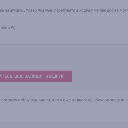
ані на аукціоні, товар повинен перебувати в кошику менше доби з мом
або iOS).
ТЕСЬ, ЩОБ ЗАЛИШИТИ ВІДГУК
рограму с ebay відновили, а то я вже в іншого кешбекера застряг :)