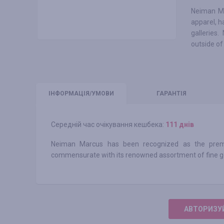
Neiman Mar
apparel, h
galleries
outside of
ІНФО
РМАЦІЯ/УМОВИ
ГАРАНТІЯ
Середній час очікування кешбека:
111 днів
Neiman Marcus has been recognized as the premier
commensurate with its renowned assortment of fine go
АВТОРИЗУЙ