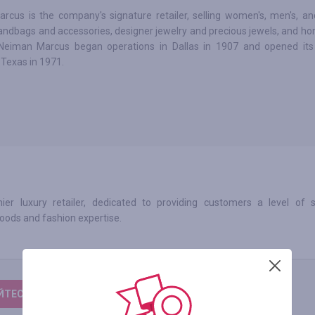
cus is the company's signature retailer, selling women's, men's, and
andbags and accessories, designer jewelry and precious jewels, and ho
. Neiman Marcus began operations in Dallas in 1907 and opened its 
 Texas in 1971.
 luxury retailer, dedicated to providing customers a level of s
ods and fashion expertise.
ТЕСЬ, ЩОБ ЗАЛИШИТИ ВІДГУК