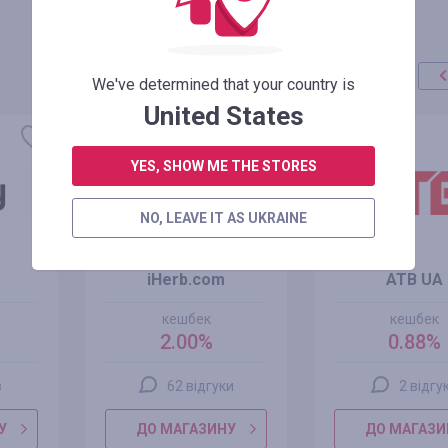
We've determined that your country is
United States
YES, SHOW ME THE STORES
NO, LEAVE IT AS UKRAINE
iHerb.com
ATB UA
кешбек
кешбек
2.00%
0.88%
в
62 відгуки
2 відгу
У
ДО МАГАЗИНУ
ДО МАГАЗИ