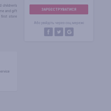
 children's
ЗАРЕЄСТРУВАТИСЯ
me and gift
first store
Або увійдіть через соц мережі
ervice