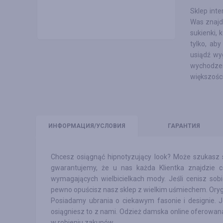
Sklep inte
Was znajdz
sukienki, k
tylko, ab
usiądź wy
wychodzen
większości
ИНФО
РМАЦИЯ/УСЛОВИЯ
ГАРАНТИЯ
Chcesz osiągnąć hipnotyzujący look? Może szukasz s
gwarantujemy, że u nas każda Klientka znajdzie c
wymagających wielbicielkach mody. Jeśli cenisz sob
pewno opuścisz nasz sklep z wielkim uśmiechem. Oryg
Posiadamy ubrania o ciekawym fasonie i designie. J
osiągniesz to z nami. Odzież damska online oferowan
w robieniu zakupów.