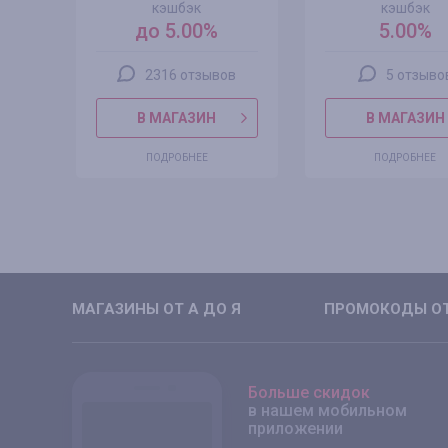
кэшбэк
кэшбэк
до 5.00%
5.00%
2316 отзывов
5 отзыво
В МАГАЗИН
В МАГАЗИН
ПОДРОБНЕЕ
ПОДРОБНЕЕ
МАГАЗИНЫ ОТ А ДО Я
ПРОМОКОДЫ ОТ
Больше скидок
в нашем мобильном
приложении