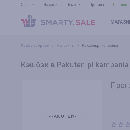
О нас
Новости
Помощь
Правила
Плагины
МАГАЗИ
Кэшбэк сервис
Магазины
Pakuten.pl kampania
Кэшбэк в Pakuten.pl kampania
Прог