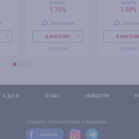
кэшбэк
кэшбэк
1.75%
1.50%
в
36 отзывов
5 отзыв
В МАГАЗИН
В МАГАЗИ
ПОДРОБНЕЕ
ПОДРОБНЕЕ
 А ДО Я
О НАС
НОВОСТИ
П
Следите за новостями и акциями
facebook