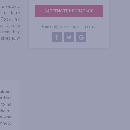
 Tu każda z
ЗАРЕГИСТРИРОВАТЬСЯ
eruje tanie
Polski i nie
h. Dlatego
Или войдите через соц сети
akutena bez
sklepie, w
ubrań,
rdziej
 to na
tłumu.
 pewno
emność