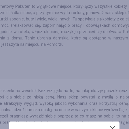
rnetowy Pakuten to wyjątkowe miejsce, który łączy wszystkie kobiety.
ie coś dla siebie, a przy tym nie wyda fortuny, ponieważ nasz sklep of
urtki, spodnie, buty i wiele, wiele innych. Tu spotykają się kobiety z całej 
y móc zrelaksować się, zapominając o pracy i obowiązkach domowyc
godnie w fotelu, włącz ulubioną muzykę i przenieś się do świata P
ia z domu. Tanie ubrania damskie, które są dostępne w naszym 
 jest szyta na miejscu, na Pomorzu.
ukienki na wesele? Bez względu na to, na jaką okazję poszukujesz 
oś dla siebie za niską cenę. Nasz sklep powstał z myślą o najba
ie atrakcyjny wygląd, wysoką jakość wykonania oraz korzystną cenę,
inalna odzież damska dostępna online w naszym sklepie wyróżni Cię z 
eżeli pragniesz wyrazić siebie poprzez to co masz na sobie, to na
a przez sklep Pakuten to duży wybór modnych ubrań. To czysta przyj