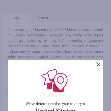
ІНФО
ГАРАНТІЯ
Chcesz osiągnąć hipnotyzujący look? Może szukasz sukienki
na wesele? Bez względu na to, na jaką okazję poszukujesz
ubrań, gwarantujemy, że u nas każda Klientka znajdzie coś
dla siebie za niską cenę. Nasz sklep powstał z myślą o
najbardziej wymagających wielbicielkach mody. Jeśli cenisz
sobie atrakcyjny wygląd, wysoką jakość wykonania oraz
korzystną cenę, to na pewno opuścisz nasz sklep z wielkim
uśmiechem. Oryginalna odzież damska dostępna online w
naszym sklepie wyróżni Cię z tłumu. Posiadamy ubrania o
ciekawym fasonie i designie. Jeżeli pragniesz wyrazić siebie
poprzez to co masz na sobie, to na pewno osiągniesz to z
nami. Odzież damska online oferowana przez sklep Pakuten
to duży wybór modnych ubrań. To czysta przyjemność w
robieniu zakupów.
We've determined that your country is