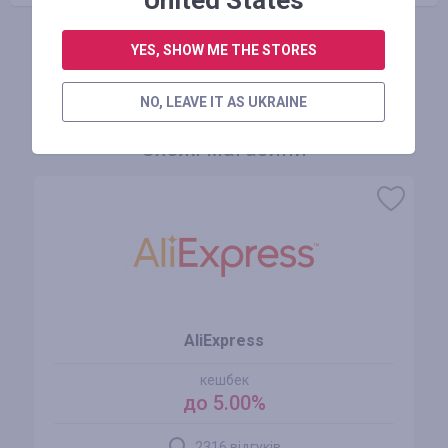
United States
YES, SHOW ME THE STORES
АВТОРИЗУЙТЕСЬ, ЩОБ ЗАЛИШИТИ ВІДГУК
NO, LEAVE IT AS UKRAINE
Схожі магазини
AliExpress
кешбек
до 5.00%
2316 відгуків