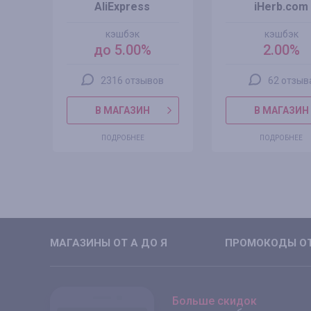
AliExpress
iHerb.com
кэшбэк
кэшбэк
до 5.00%
2.00%
2316 отзывов
62 отзыв
В МАГАЗИН
В МАГАЗИН
ПОДРОБНЕЕ
ПОДРОБНЕЕ
МАГАЗИНЫ ОТ А ДО Я
ПРОМОКОДЫ ОТ
Больше скидок