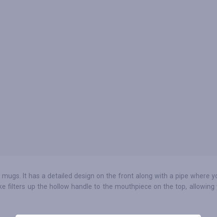
 mugs. It has a detailed design on the front along with a pipe where 
ke filters up the hollow handle to the mouthpiece on the top, allowing