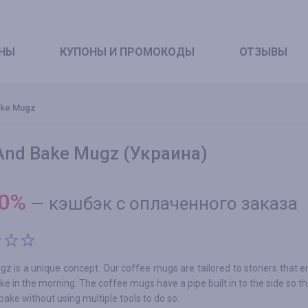
НЫ
КУПОНЫ
И ПРОМОКОДЫ
ОТЗЫВЫ
ake Mugz
And Bake Mugz (Украина)
0
%
—
кэшбэк с оплаченного заказа
z is a unique concept. Our coffee mugs are tailored to stoners that e
e in the morning. The coffee mugs have a pipe built in to the side so t
ake without using multiple tools to do so.