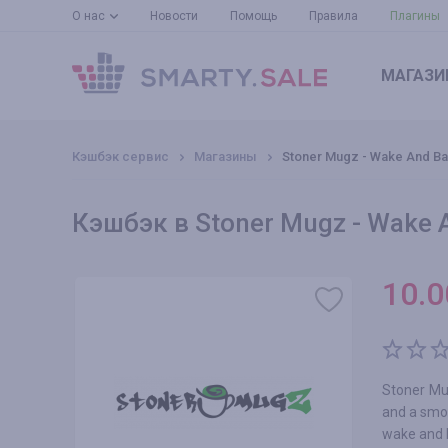
О нас
Новости
Помощь
Правила
Плагины
МАГАЗИ
Кэшбэк сервис
Магазины
Stoner Mugz - Wake And B
Кэшбэк в Stoner Mugz - Wake 
10.0
Stoner Mug
and a smok
wake and b