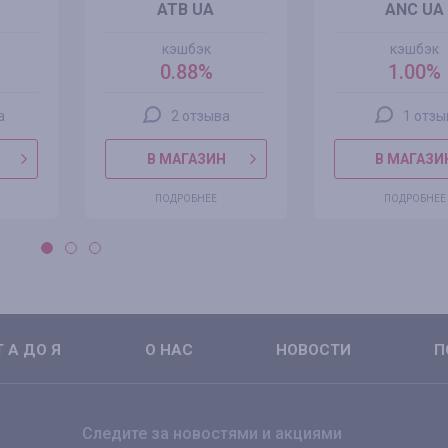
ATB UA
ANC UA
кэшбэк
кэшбэк
0.88%
1.00%
а
2 отзыва
1 отзы
В МАГАЗИН
В МАГАЗИ
ПОДРОБНЕЕ
ПОДРОБНЕЕ
 А ДО Я
О НАС
НОВОСТИ
П
Следите за новостями и акциями