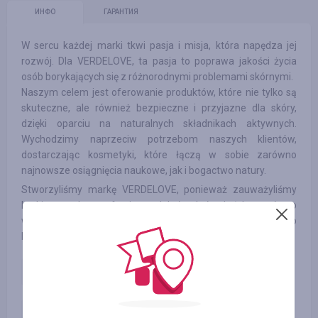
ИНФО
ГАРАНТИЯ
W sercu każdej marki tkwi pasja i misja, która napędza jej
rozwój. Dla VERDELOVE, ta pasja to poprawa jakości życia
osób borykających się z różnorodnymi problemami skórnymi.
Naszym celem jest oferowanie produktów, które nie tylko są
skuteczne, ale również bezpieczne i przyjazne dla skóry,
dzięki oparciu na naturalnych składnikach aktywnych.
Wychodzimy naprzeciw potrzebom naszych klientów,
dostarczając kosmetyki, które łączą w sobie zarówno
najnowsze osiągnięcia naukowe, jak i bogactwo natury.
Stworzyliśmy markę VERDELOVE, ponieważ zauważyliśmy
braki na rynku w ofercie produktów, które byłyby zarówno
wysoce efektywne, jak i opracowane z myślą o
bezpieczeństwie stosowania.
Transaction Inquiry
50.00
%
iSales
5.00
USD