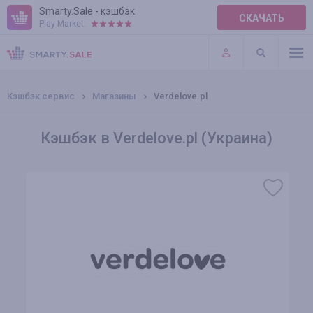
Smarty.Sale - кэшбэк
СКАЧАТЬ
Play Market:
ПРАВИЛА
ПЛАГИНЫ
Кэшбэк сервис
Магазины
Verdelove.pl
Кэшбэк в Verdelove.pl (Украина)