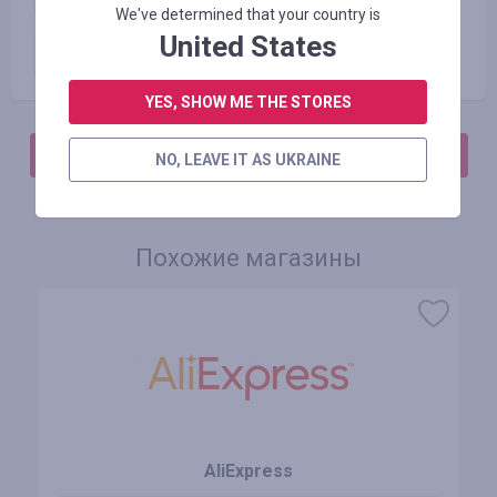
We've determined that your country is
United States
Zamówienie opłacone
5.00
USD
YES, SHOW ME THE STORES
АВТОРИЗИРУЙТЕСЬ, ЧТОБЫ ОСТАВИТЬ ОТЗЫВ
NO, LEAVE IT AS UKRAINE
Похожие магазины
AliExpress