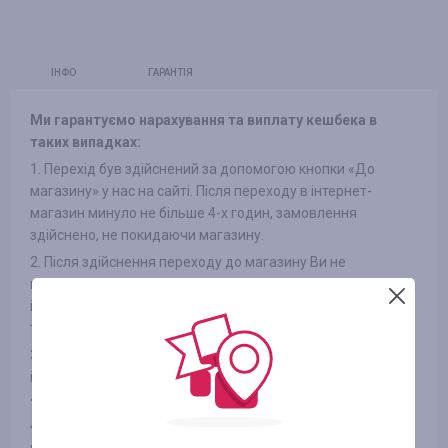
ІНФО
ГАРАНТІЯ
Ми гарантуємо нарахування та виплату кешбека в
таких випадках:
1. Перехід був здійснений за допомогою кнопки «До
магазину» у нас на сайті. Після переходу в інтернет-
магазин минуло не більше 4-х годин, замовлення
здійснено, не покидаючи магазину.
2. Після здійснення переходу до магазину Ви не
переходили по рекламних оголошеннях в інших джерелах
і не переходили з розсилок інтернет-магазинів на сайт, а
також не використовували сторонні промокоди
3. Обраний Вами товар бере участь в кешбека (в деяких
інтернет-магазинах є поділ на категорії, дивіться вкладку
«ІНФОРМАЦІЯ/УМОВИ» )
4. Після оплати товару Вами в інтернет-магазині Ви не