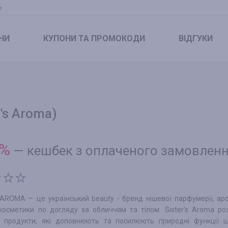
и
НИ
КУПОНИ
ТА ПРОМОКОДИ
ВІДГУКИ
's Aroma)
%
—
кешбек з оплаченого замовлен
 AROMA — це український beauty - бренд нішевої парфумерії, ар
косметики по догляду за обличчям та тілом. Sister’s Aroma р
» продукти, які доповнюють та посилюють природні функції ш