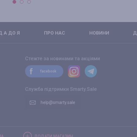
 А ДО Я
ПРО НАС
НОВИНИ
Д
Стежте за новинами та акціями
facebook
Служба підтримки Smarty.Sale
help@smarty.sale
МА
ДОДАТИ
МАГАЗИН