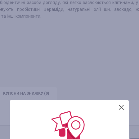
біоідентичні засоби догляду, які легко засвоюються клітинами, 
овують пробіотики, цераміди, натуральні олії ши, авокадо, 
 та інші компоненти.
КУПОНИ
НА ЗНИЖКУ
(0)