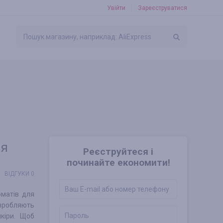
Увійти
Зареєструватися
ня
Реєструйтеся і
починайте економити!
ВІДГУКИ 0
оматів для
озробляють
кіри. Щоб