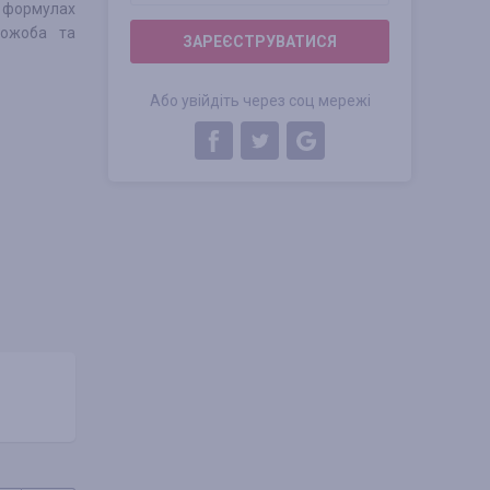
у формулах
жожоба та
ЗАРЕЄСТРУВАТИСЯ
Або увійдіть через соц мережі