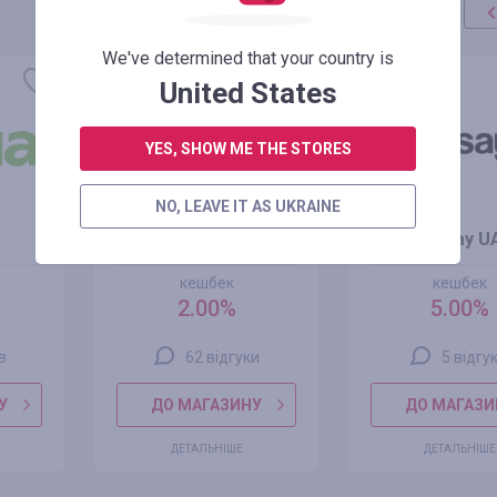
We've determined that your country is
United States
YES, SHOW ME THE STORES
NO, LEAVE IT AS UKRAINE
iHerb.com
SinSay U
кешбек
кешбек
2.00%
5.00%
ів
62 відгуки
5 відгук
У
ДО МАГАЗИНУ
ДО МАГАЗИ
ДЕТАЛЬНІШЕ
ДЕТАЛЬНІШЕ