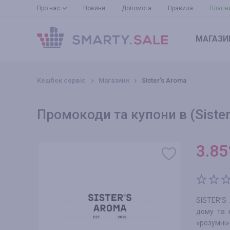
Про нас
Новини
Допомога
Правила
Плагін
МАГАЗИ
Кешбек сервіс
Магазини
Sister's Aroma
Промокоди та купони в (Sister
3.85
SISTER’S
дому та 
«розумні