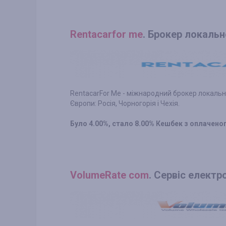
Rentacarfor me
. Брокер локаль
RentacarFor Me - міжнародний брокер локальн
Європи: Росія, Чорногорія і Чехія.
Було 4.00%, стало 8.00% Кешбек з оплачен
VolumeRate com
. Сервіс електр