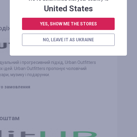
United States
YES, SHOW ME THE STORES
одіжного одягу
NO, LEAVE IT AS UKRAINE
альний і прогресивний підхід, Urban Outfitters
х ідей. Urban Outfitters пропонує чоловічий
уари, музику і подарунки.
ого замовлення
 коштам