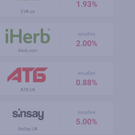
1.93%
EVA.ua
кешбек
2.00%
iHerb.com
кешбек
0.88%
ATB UA
кешбек
5.00%
SinSay UA