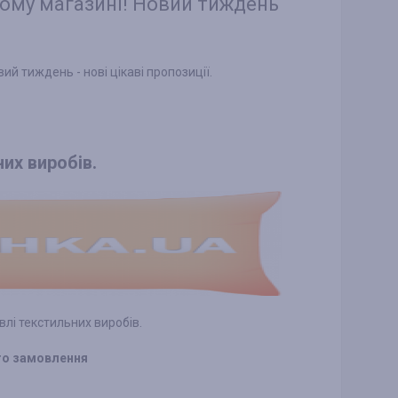
ному магазині! Новий тиждень
й тиждень - нові цікаві пропозиції.
их виробів.
івлі текстильних виробів.
ого замовлення