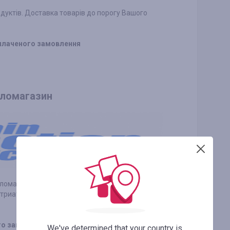
уктів. Доставка товарів до порогу Вашого
 оплаченого замовлення
веломагазин
еломагазин в світі, з величезним асортиментом
триатлону, бігу, плавання, фітнесу та активного
ого замовлення
We've determined that your country is