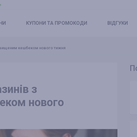
и
НИ
КУПОНИ
ТА ПРОМОКОДИ
ВІДГУКИ
ідвищеним кешбеком нового тижня
П
зинів з
еком нового