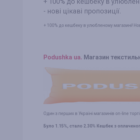
+ 100% до кешбеку в улюбле
- нові цікаві пропозиції.
+ 100% до кешбеку в улюбленому магазині! Нови
Podushka ua.
Магазин текстильн
Один з перших в Україні магазинів on-line торг
Було 1.15%, стало 2.30% Кешбек з оплачен