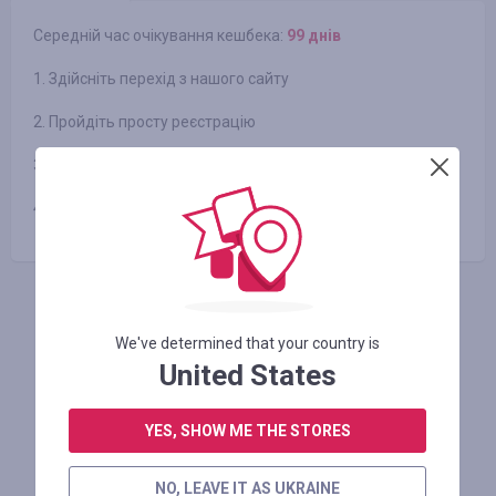
Середній час очікування кешбека:
99 днів
1. Здійсніть перехід з нашого сайту
2. Пройдіть просту реєстрацію
3. Виберіть один із поданих пакетів
4. Сплатіть і отримаєте Кешбек від Smarty.Sale
АВТОРИЗУЙТЕСЬ, ЩОБ ЗАЛИШИТИ ВІДГУК
We've determined that your country is
United States
Схожі магазини
YES, SHOW ME THE STORES
NO, LEAVE IT AS UKRAINE