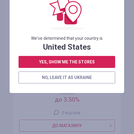
УСТАНОВИТИ
We've determined that your country is
United States
YES, SHOW ME THE STORES
NO, LEAVE IT AS UKRAINE
Brocard UA
кешбек
до 3.50%
0 відгуків
ДО МАГАЗИНУ