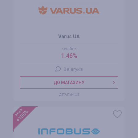
Varus UA
кешбек
1.46%
0 відгуків
ДО МАГАЗИНУ
ДЕТАЛЬНІШЕ
акція
+100%