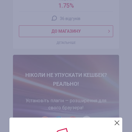
1.75%
36 відгуків
ДО МАГАЗИНУ
ДЕТАЛЬНІШЕ
НІКОЛИ НЕ УПУСКАТИ КЕШБЕК?
РЕАЛЬНО!
Установіть плагін — розширення для
свого браузера!