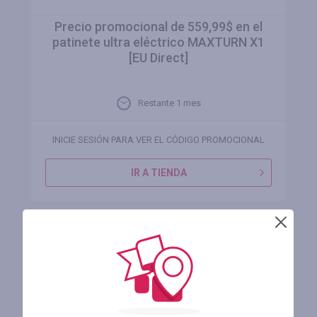
Precio promocional de 559,99$ en el
patinete ultra eléctrico MAXTURN X1
[EU Direct]
Restante 1 mes
INICIE SESIÓN PARA VER EL CÓDIGO PROMOCIONAL
IR A TIENDA