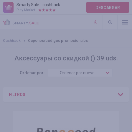
Smarty.Sale - cashback
DESCARGAR
Play Market:
TÉRMINOS DE USO
COMPLEMENTOS
Cashback
Cupones/códigos promocionales
Аксессуары со скидкой () 39 uds.
Ordenar por:
Ordenar por nuevo
FILTROS