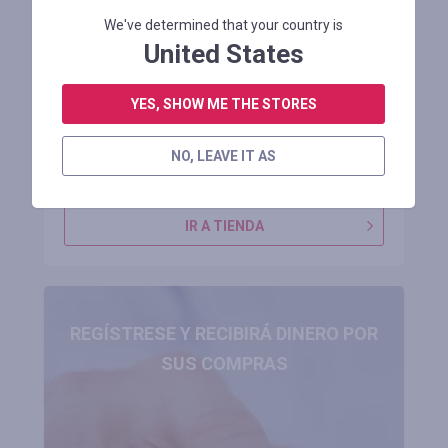
Precio promocional de 1769,99$ en la
We've determined that your country is
bicicleta eléctrica RZOGUWEX X7 de 48
United States
V [UK DIRECT]
YES, SHOW ME THE STORES
Restante 4 mes
NO, LEAVE IT AS
INICIE SESIÓN PARA VER EL CÓDIGO PROMOCIONAL
IR A TIENDA
REGÍSTRESE Y RECIBIRÁ DINERO POR
SUS COMPRAS